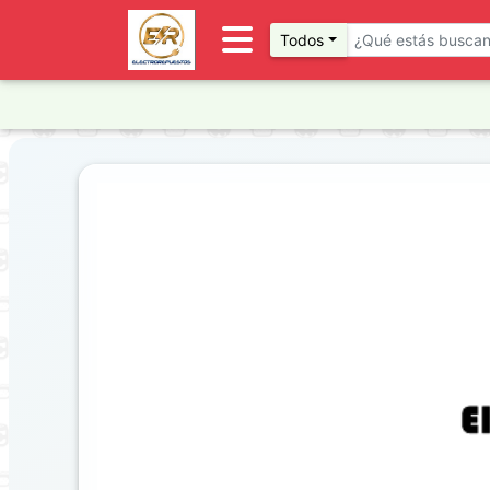
Todos
Inventario
DESTACADOS
Artículos
Destacados
Promociones
Novedades
FILTRO
AVANZADO
Clase
- Sin Filtro
Marca
- Sin Filtro
Previous