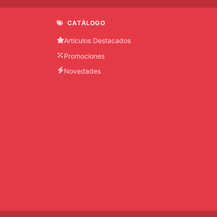
LENTO
CATÁLOGO
OLLA
DE
Artículos Destacados
PRESION
Promociones
OLLA
Novedades
FREIDORA
PERCOLADOR
PLANCHA
RADIOGRABADORA
RASURADORA
REFRIGERADORA
ROMANA