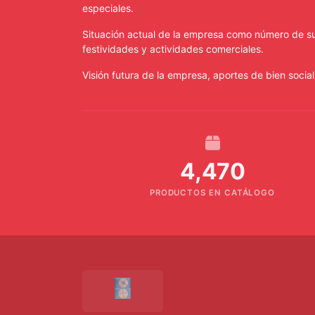
especiales.
MAKER
Situación actual de la empresa como número de su
DUCHA
festividades y actividades comerciales.
Visión futura de la empresa, aportes de bien social
DVD
EXTRACOR
HERRAMIENTA
4,470
HORNO
MICROONDAS
PRODUCTOS EN CATÁLOGO
LAVADORA
LICUADORA
OLLA
DE
COCIMIENTO