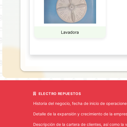
ABANICO
ADAPTADOR
Lavadora
ARROCERA
BATERIA
BATIDORA
CELULAR
COCINA
DE
ELECTRO REPUESTOS
GAS
Historia del negocio, fecha de inicio de operacion
COCINA
ELECTRICA
Detalle de la expansión y crecimiento de la empre
Descripción de la cartera de clientes, así como la
COFEE