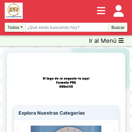
Inventario
DESTACADOS
Todos
Buscar
Ir al Menú
Artículos
Destacados
Promociones
Novedades
Previous
Next
FILTRO
AVANZADO
Clase
Explora Nuestras Categorías
- Sin Filtro
Marca
- Sin Filtro