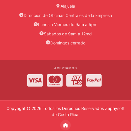
Alajuela
SARTEN
Dirección de Oficinas Centrales de la Empresa
SARTEN
Lunes a Viernes de 9am a 5pm
ELECTRICO
Sábados de 9am a 12md
Domingos cerrado
SECADORA
DE
PELO
SECADORA
ACEPTAMOS
DE
Visa
MasterCard
American Express
PayPal
ROPA
TELEFONO
TELEVISOR
Copyright © 2026 Todos los Derechos Reservados
Zephysoft
/LCD
de Costa Rica
.
SUCURSALES