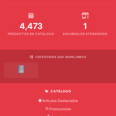
MAKER
DUCHA
4,473
1
DVD
PRODUCTOS EN CATÁLOGO
SUCURSALES ATENDIENDO
EXTRACOR
HERRAMIENTA
CATEGORÍAS QUE MANEJAMOS
HORNO
MICROONDAS
LAVADORA
CATÁLOGO
LICUADORA
Artículos Destacados
OLLA
Promociones
DE
COCIMIENTO