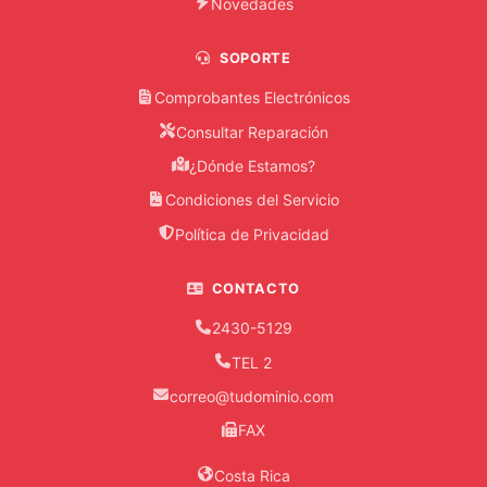
Novedades
LENTO
SOPORTE
OLLA
DE
Comprobantes Electrónicos
PRESION
Consultar Reparación
OLLA
¿Dónde Estamos?
FREIDORA
Condiciones del Servicio
PERCOLADOR
Política de Privacidad
PLANCHA
CONTACTO
RADIOGRABADORA
2430-5129
TEL 2
RASURADORA
correo@tudominio.com
REFRIGERADORA
FAX
Costa Rica
ROMANA